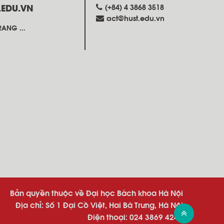
(+84) 4 3868 3518
.EDU.VN
act@hust.edu.vn
ANG ...
Bản quyền thuộc về Đại học Bách khoa Hà Nội
Địa chỉ: Số 1 Đại Cồ Việt, Hai Bà Trưng, Hà Nội
Điện thoại: 024 3869 4242