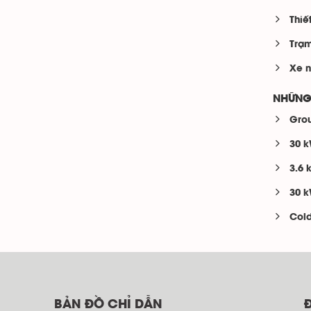
Thiế
Trạm
Xe n
NHỮNG
Grou
30 k
3.6 
30 k
Cold
BẢN ĐỒ CHỈ DẪN