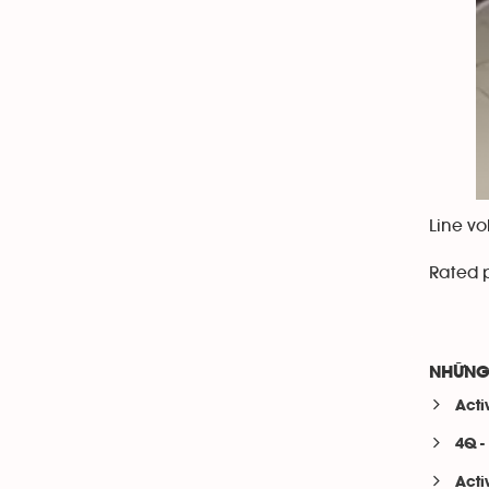
Line v
Rated 
NHỮNG
Acti
4Q -
Acti