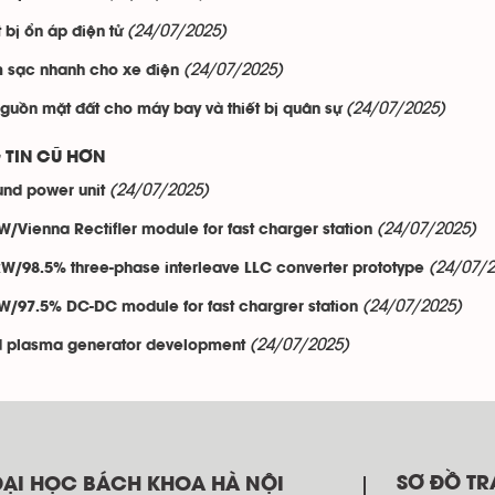
(24/07/2025)
t bị ổn áp điện tử
(24/07/2025)
 sạc nhanh cho xe điện
(24/07/2025)
guồn mặt đất cho máy bay và thiết bị quân sự
 TIN CŨ HƠN
(24/07/2025)
nd power unit
(24/07/2025)
W/Vienna Rectifier module for fast charger station
(24/07/2
kW/98.5% three-phase interleave LLC converter prototype
(24/07/2025)
W/97.5% DC-DC module for fast chargrer station
(24/07/2025)
 plasma generator development
SƠ ĐỒ T
ĐẠI HỌC BÁCH KHOA HÀ NỘI