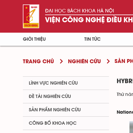
ĐẠI HỌC BÁCH KHOA HÀ NỘI
VIỆN CÔNG NGHỆ ĐIỀU K
GIỚI THIỆU
TIN TỨC
SẢN P
TRANG CHỦ
NGHIÊN CỨU
HYBR
LĨNH VỰC NGHIÊN CỨU
Thứ nă
ĐỀ TÀI NGHIÊN CỨU
SẢN PHẨM NGHIÊN CỨU
Nationa
CÔNG BỐ KHOA HỌC