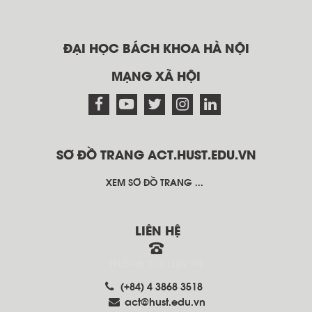
ĐẠI HỌC BÁCH KHOA HÀ NỘI
MẠNG XÃ HỘI
SƠ ĐỒ TRANG ACT.HUST.EDU.VN
XEM SƠ ĐỒ TRANG ...
LIÊN HỆ
THÔNG TIN LIÊN HỆ
(+84) 4 3868 3518
act@hust.edu.vn