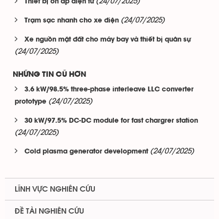
(24/07/2025)
Thiết bị ổn áp điện tử
(24/07/2025)
Trạm sạc nhanh cho xe điện
Xe nguồn mặt đất cho máy bay và thiết bị quân sự
(24/07/2025)
NHỮNG TIN CŨ HƠN
3.6 kW/98.5% three-phase interleave LLC converter
(24/07/2025)
prototype
30 kW/97.5% DC-DC module for fast chargrer station
(24/07/2025)
(24/07/2025)
Cold plasma generator development
LĨNH VỰC NGHIÊN CỨU
ĐỀ TÀI NGHIÊN CỨU