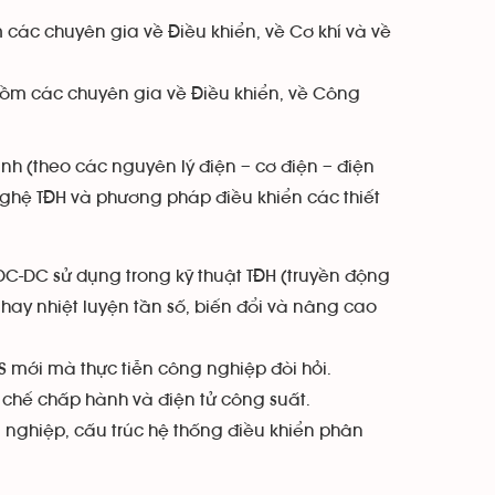
các chuyên gia về Điều khiển, về Cơ khí và về
gồm các chuyên gia về Điều khiển, về Công
nh (theo các nguyên lý điện – cơ điện – điện
g nghệ TĐH và phương pháp điều khiển các thiết
DC-DC sử dụng trong kỹ thuật TĐH (truyền động
 hay nhiệt luyện tần số, biến đổi và nâng cao
S mới mà thực tiễn công nghiệp đòi hỏi.
 chế chấp hành và điện tử công suất.
nghiệp, cấu trúc hệ thống điều khiển phân