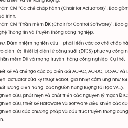
iều khiển và về Năng lượng.
hóm CM “Cơ chế chấp hành (Chair for Actuators)”. Bao gồm 
á trình.
hóm CM “Phần mềm ĐK (Chair for Control Software)”. Bao 
ghệ Thông tin và Truyền thông công nghiệp.
vụ
: Đảm nhiệm nghiên cứu – phát triển các cơ chế chấp hà
 cơ điện tử), thiết bị điện tử công suất (ĐTCS) phục vụ côn
 phần mềm ĐK và mạng truyền thông công nghiệp. Cụ thể:
hiết kế và chế tạo các bộ biến đổi AC-AC, AC-DC, DC-AC và 
iện, actuator của kỹ thuật Robot, gia nhiệt cảm ứng như tôi
hất lượng điện năng, các nguồn năng lượng tái tạo vv…).
ghiên cứu, phát hiện và phát triển các nguyên lý mạch ĐTC
ghiên cứu, thiết kế Hardware và Software điều khiển các cơ
ghiên cứu các phương pháp và cấu trúc truyền thông công 
n.