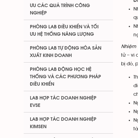
Đ
ƯU CÁC QUÁ TRÌNH CÔNG
N
NGHIỆP
qu
N
PHÒNG LAB ĐIỀU KHIỂN VÀ TỐI
ƯU HỆ THỐNG NĂNG LƯỢNG
n
Nhiệm 
PHÒNG LAB TỰ ĐỘNG HÓA SẢN
tử – vi
XUẤT KINH DOANH
bị đó,
PHÒNG LAB ĐỘNG HỌC HỆ
THỐNG VÀ CÁC PHƯƠNG PHÁP
T
ĐIỀU KHIỂN
đ
c
LAB HỢP TÁC DOANH NGHIỆP
N
EVSE
N
LAB HỢP TÁC DOANH NGHIỆP
N
KIMSEN
tá