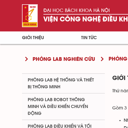
ĐẠI HỌC BÁCH KHOA HÀ NỘI
VIỆN CÔNG NGHỆ ĐIỀU K
GIỚI THIỆU
TIN TỨC
PHÒNG 
PHÒNG LAB NGHIÊN CỨU
GIỚI
PHÒNG LAB HỆ THỐNG VÀ THIẾT
BỊ THÔNG MINH
Thứ nă
PHÒNG LAB ROBOT THÔNG
MINH VÀ ĐIỀU KHIỂN CHUYỂN
Gồm 3
ĐỘNG
N
PHÒNG LAB ĐIỀU KHIỂN VÀ TỐI