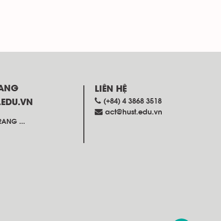
RANG
LIÊN HỆ
(+84) 4 3868 3518
.EDU.VN
act@hust.edu.vn
ANG ...