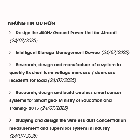
NHỮNG TIN CŨ HƠN
Design the 400Hz Ground Power Unit for Aircraft
(24/07/2025)
(24/07/2025)
Intelligent Storage Management Device
Research, design and manufacture of a system to
quickly fix short-term voltage increase / decrease
(24/07/2025)
incidents for load
Research, design and build wireless smart sensor
systems for Smart grid- Ministry of Education and
(24/07/2025)
Training- 2015
Studying and design the wireless dust concentration
measurement and supervisor system in industry
(24/07/2025)