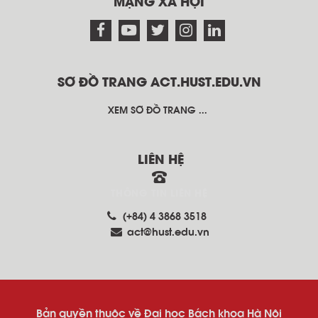
MẠNG XÃ HỘI
SƠ ĐỒ TRANG ACT.HUST.EDU.VN
XEM SƠ ĐỒ TRANG ...
LIÊN HỆ
THÔNG TIN LIÊN HỆ
(+84) 4 3868 3518
act@hust.edu.vn
Bản quyền thuộc về Đại học Bách khoa Hà Nội